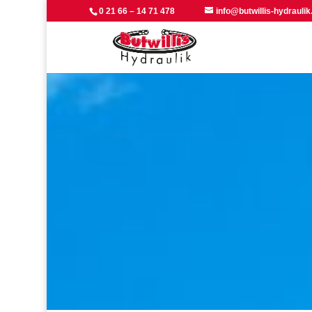
0 21 66 – 14 71 478
info@butwillis-hydraulik